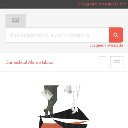
ES
libros@carmichaelalonso.com
Búsqueda avanzada
Toggle
naviga