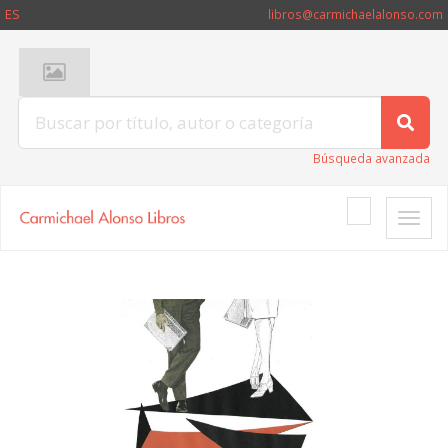
ES
libros@carmichaelalonso.com
Búsqueda avanzada
Toggle
naviga