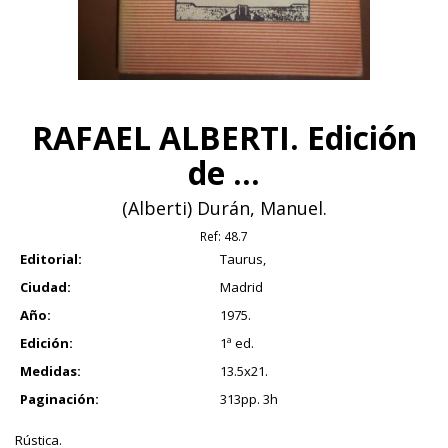
RAFAEL ALBERTI. Edición
de ...
(Alberti) Durán, Manuel.
Ref:
48.7
Editorial:
Taurus,
Ciudad:
Madrid
Año:
1975.
Edición:
1ª ed.
Medidas:
13.5x21.
Paginación:
313pp. 3h
Rústica.