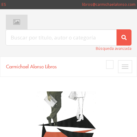
ES
libros@carmichaelalonso.com
Búsqueda avanzada
Toggle
naviga