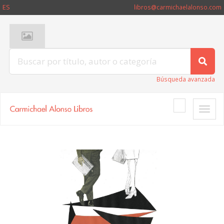
ES
libros@carmichaelalonso.com
Búsqueda avanzada
Toggle
naviga