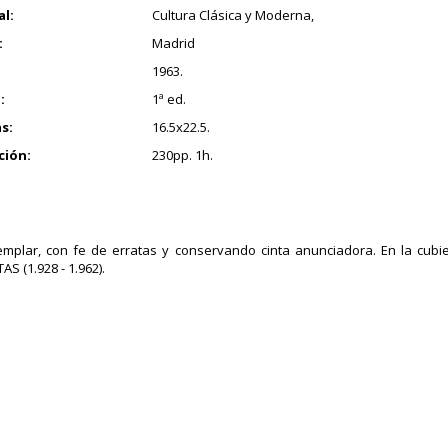
al:
Cultura Clásica y Moderna,
:
Madrid
1963.
:
1ª ed.
s:
16.5x22.5.
ción:
230pp. 1h.
mplar, con fe de erratas y conservando cinta anunciadora. En la cubier
S (1.928 - 1.962).