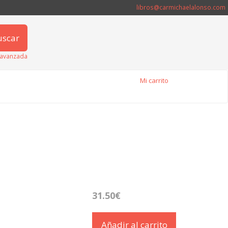
libros@carmichaelalonso.com
uscar
avanzada
Mi carrito
31.50€
Añadir al carrito