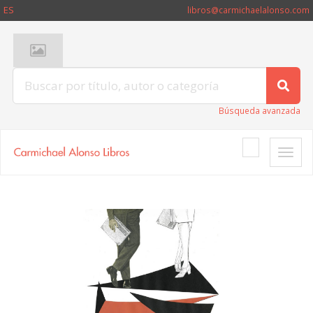
ES
libros@carmichaelalonso.com
Búsqueda avanzada
Toggle
naviga