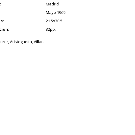
:
Madrid
Mayo 1969.
s:
21.5x30.5.
ción:
32pp.
orer, Aristegueita, Villar...