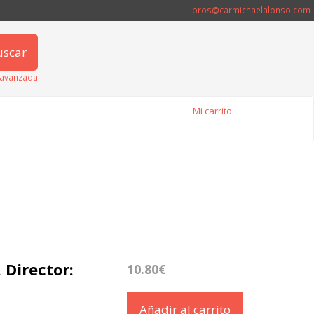
libros@carmichaelalonso.com
uscar
avanzada
Mi carrito
Director:
10.80€
Añadir al carrito