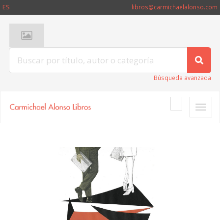
ES
libros@carmichaelalonso.com
Búsqueda avanzada
Toggle
naviga