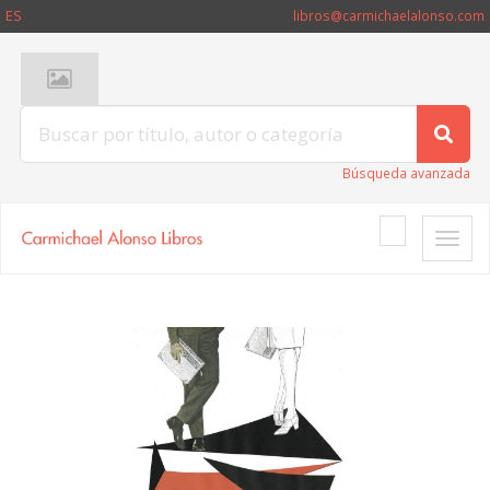
ES
libros@carmichaelalonso.com
Búsqueda avanzada
Toggle
naviga