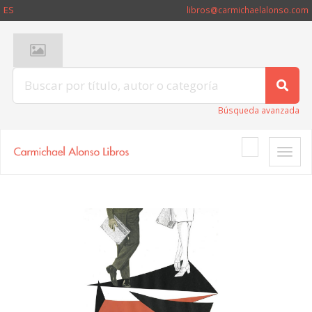
ES
libros@carmichaelalonso.com
Búsqueda avanzada
Toggle
naviga