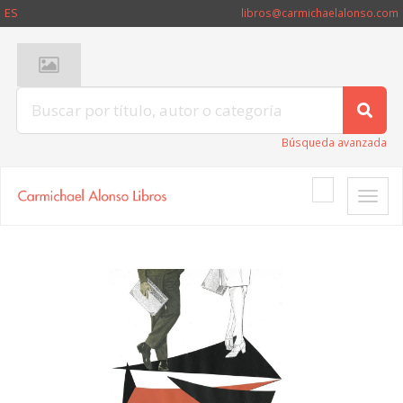
ES
libros@carmichaelalonso.com
Búsqueda avanzada
Toggle
naviga