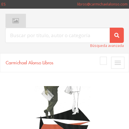
ES
libros@carmichaelalonso.com
Búsqueda avanzada
Toggle
naviga