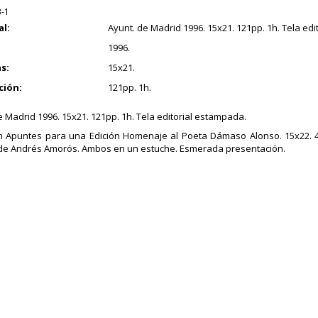
3-1
al:
Ayunt. de Madrid 1996. 15x21. 121pp. 1h. Tela ed
1996.
s:
15x21.
ción:
121pp. 1h.
e Madrid 1996. 15x21. 121pp. 1h. Tela editorial estampada.
n Apuntes para una Edición Homenaje al Poeta Dámaso Alonso. 15x22. 4
de Andrés Amorós. Ambos en un estuche. Esmerada presentación.