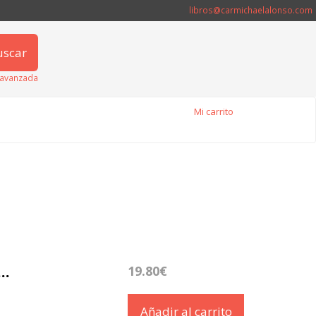
libros@carmichaelalonso.com
uscar
avanzada
Mi carrito
..
19.80€
Añadir al carrito