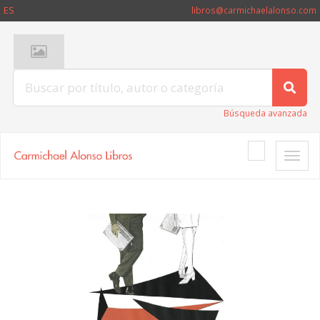
ES
libros@carmichaelalonso.com
Búsqueda avanzada
Toggle
naviga