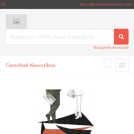
ES
libros@carmichaelalonso.com
Búsqueda avanzada
Toggle
naviga