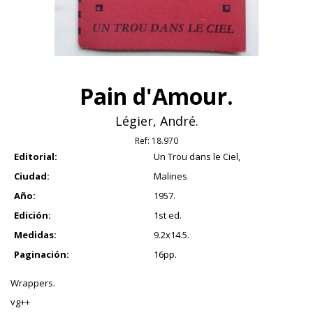
Pain d'Amour.
Légier, André.
Ref:
18.970
Editorial:
Un Trou dans le Ciel,
Ciudad:
Malines
Año:
1957.
Edición:
1st ed.
Medidas:
9.2x14.5.
Paginación:
16pp.
Wrappers.
vg++