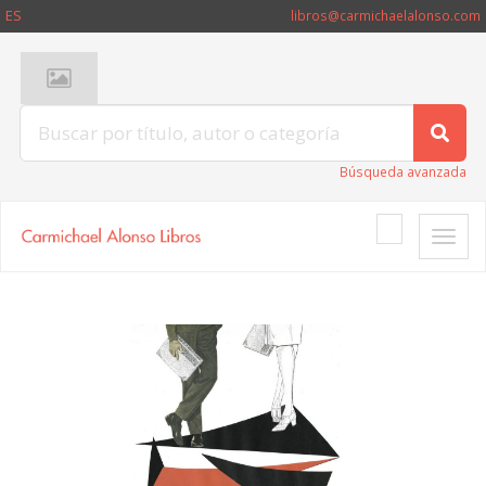
ES
libros@carmichaelalonso.com
Búsqueda avanzada
Toggle
naviga