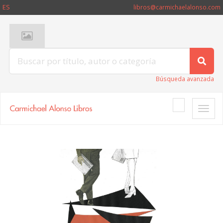
ES
libros@carmichaelalonso.com
Búsqueda avanzada
Toggle
naviga