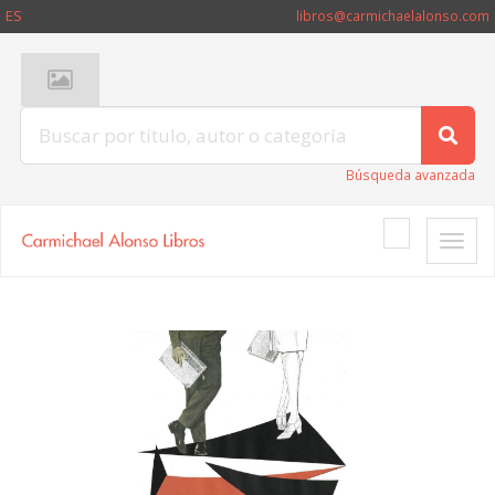
ES
libros@carmichaelalonso.com
Búsqueda avanzada
Toggle
naviga