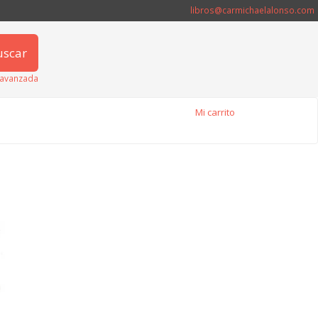
libros@carmichaelalonso.com
uscar
avanzada
Mi carrito