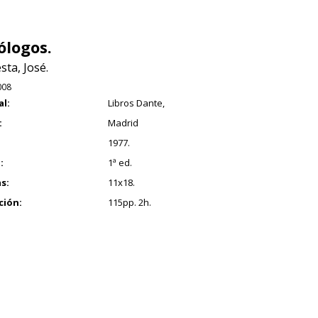
logos.
sta, José.
008
al:
Libros Dante,
:
Madrid
1977.
:
1ª ed.
s:
11x18.
ción:
115pp. 2h.