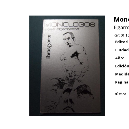
Monó
Elgarre
Ref:
01.1
Editori
Ciudad
Año:
Edición
Medida
Pagina
Rústica.