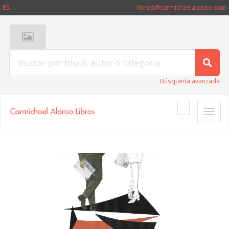
ES
libros@carmichaelalonso.com
Búsqueda avanzada
Toggle
naviga