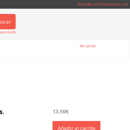
libros@carmichaelalonso.com
uscar
avanzada
Mi carrito
s.
13.50€
Añadir al carrito