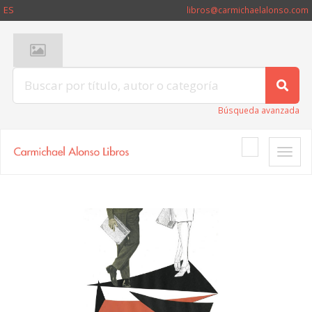
ES
libros@carmichaelalonso.com
Búsqueda avanzada
Toggle
naviga