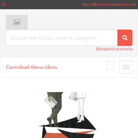
ES
libros@carmichaelalonso.com
Búsqueda avanzada
Toggle
naviga