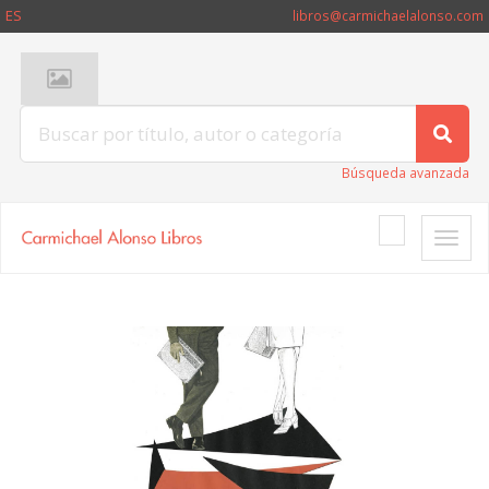
ES
libros@carmichaelalonso.com
Búsqueda avanzada
Toggle
naviga