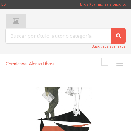
ES
libros@carmichaelalonso.com
Búsqueda avanzada
Toggle
naviga