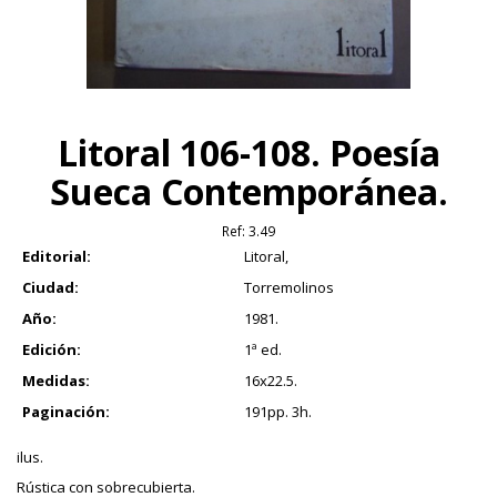
Litoral 106-108. Poesía
Sueca Contemporánea.
Ref:
3.49
Editorial:
Litoral,
Ciudad:
Torremolinos
Año:
1981.
Edición:
1ª ed.
Medidas:
16x22.5.
Paginación:
191pp. 3h.
ilus.
Rústica con sobrecubierta.