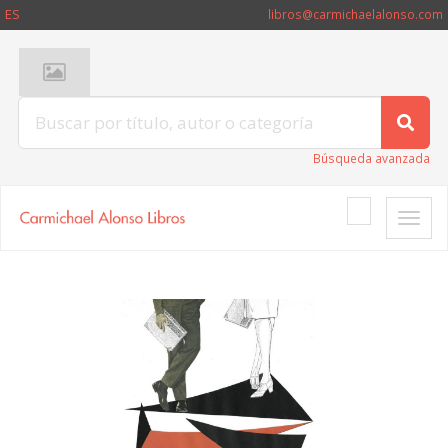
ES
libros@carmichaelalonso.com
Búsqueda avanzada
Toggle
naviga