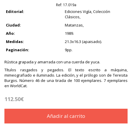
Ref:
17.019a
Editorial:
Ediciones Vigía, Colección
Clásicos,
Ciudad:
Matanzas,
Año:
1989.
Medidas:
21.3x16.3 (apaisado).
Paginación:
9pp.
Rústica grapada y amarrada con una cuerda de yuca.
Títulos rasgados y pegados. El texto escrito a máquina,
mimeografiado e iluminado. La edición, y el prólogo son de Teresita
Burgos. Número 46 de una tirada de 100 ejemplares. 7 ejemplares
en WorldCat.
112.50€
Añadir al carrito