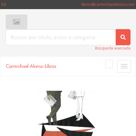
ES
libros@carmichaelalonso.com
Búsqueda avanzada
Toggle
naviga