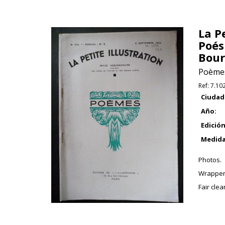
La P
Poés
Bour
Poèmes 
Ref:
7.10
Ciudad
Año:
Edición
Medida
Photos.
Wrapper
Fair cle