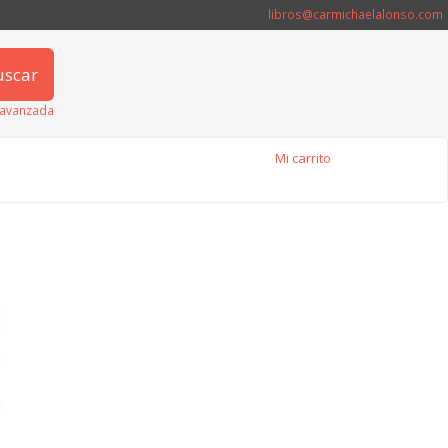
libros@carmichaelalonso.com
uscar
avanzada
Mi carrito