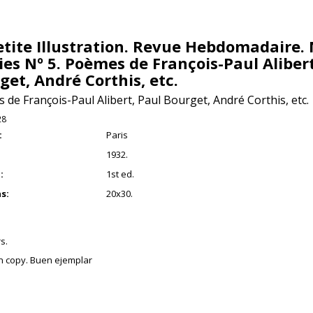
etite Illustration. Revue Hebdomadaire. 
ies Nº 5. Poèmes de François-Paul Alibert
get, André Corthis, etc.
de François-Paul Alibert, Paul Bourget, André Corthis, etc.
28
:
Paris
1932.
:
1st ed.
s:
20x30.
s.
an copy. Buen ejemplar