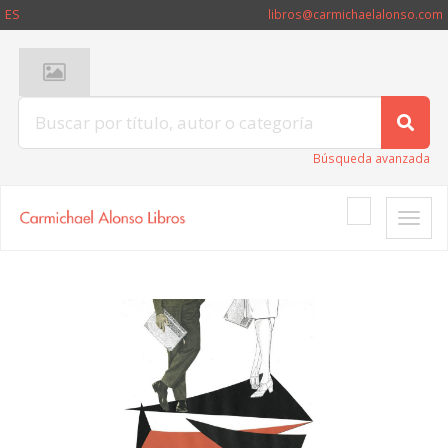
ES
libros@carmichaelalonso.com
Búsqueda avanzada
Toggle
naviga