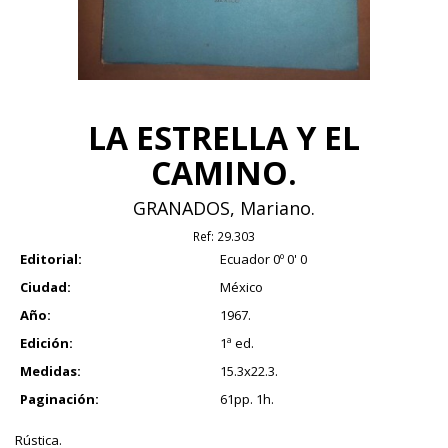
LA ESTRELLA Y EL
CAMINO.
GRANADOS, Mariano.
Ref:
29.303
Editorial:
Ecuador 0º 0' 0
Ciudad:
México
Año:
1967.
Edición:
1ª ed.
Medidas:
15.3x22.3.
Paginación:
61pp. 1h.
Rústica.