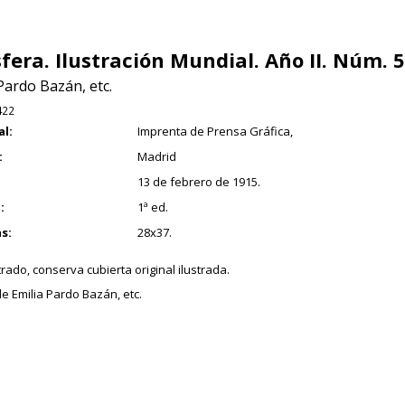
sfera. Ilustración Mundial. Año II. Núm. 5
Pardo Bazán, etc.
422
al:
Imprenta de Prensa Gráfica,
:
Madrid
13 de febrero de 1915.
:
1ª ed.
s:
28x37.
rado, conserva cubierta original ilustrada.
e Emilia Pardo Bazán, etc.