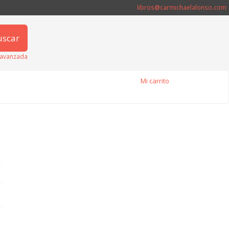
libros@carmichaelalonso.com
uscar
avanzada
Mi carrito