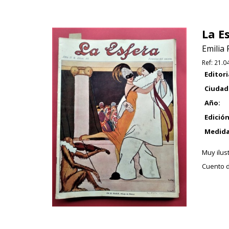
La E
Emilia 
Ref:
21.0
Editori
Ciudad
Año:
Edición
Medida
Muy ilust
Cuento d