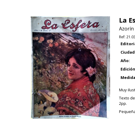
La E
Azorín
Ref:
21.0
Editori
Ciudad
Año:
Edición
Medida
Muy ilust
Texto de
2pp.
Pequeñas