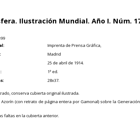
sfera. Ilustración Mundial. Año I. Núm. 1
399
al:
Imprenta de Prensa Gráfica,
:
Madrid
25 de abril de 1914.
:
1ª ed.
s:
28x37.
rado, conserva cubierta original ilustrada.
 Azorín (con retrato de página entera por Gamonal) sobre la Generación 
 faltas en la cubierta anterior.