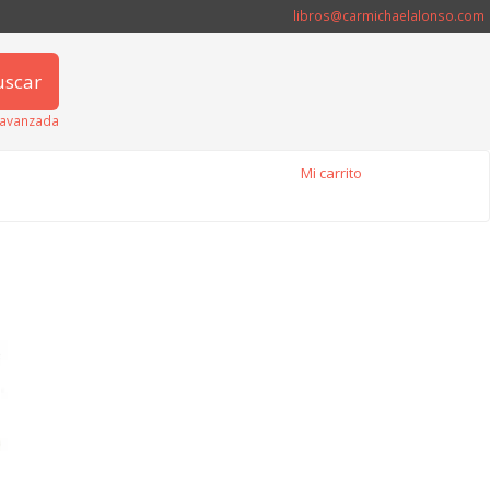
libros@carmichaelalonso.com
uscar
avanzada
Mi carrito