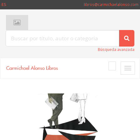
ES
libros@carmichaelalonso.com
Búsqueda avanzada
Toggle
naviga