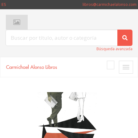
ES
libros@carmichaelalonso.com
Búsqueda avanzada
Toggle
naviga