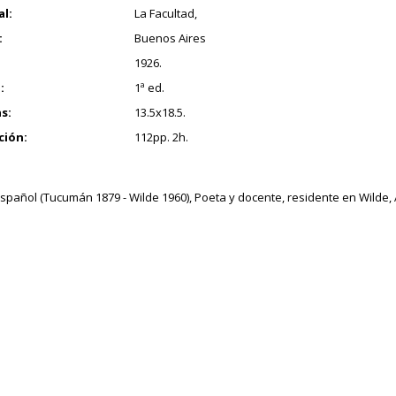
al:
La Facultad,
:
Buenos Aires
1926.
:
1ª ed.
s:
13.5x18.5.
ción:
112pp. 2h.
spañol (Tucumán 1879 - Wilde 1960), Poeta y docente, residente en Wilde, 