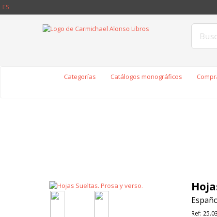
ES
Categorías
Catálogos monográficos
Compra
Hoja
Español
Ref:
25.0