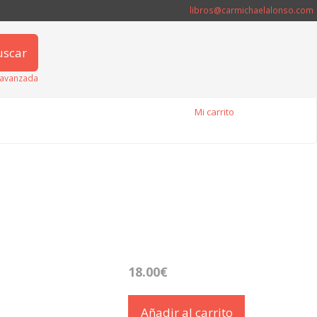
libros@carmichaelalonso.com
uscar
avanzada
Mi carrito
18.00€
Añadir al carrito