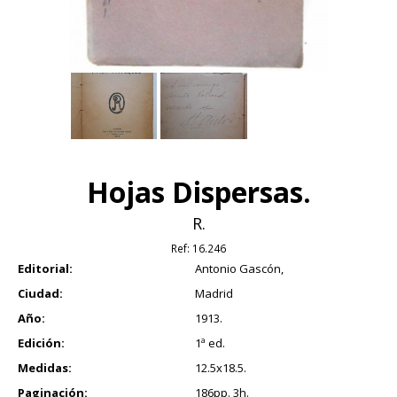
Hojas Dispersas.
R.
Ref:
16.246
Editorial:
Antonio Gascón,
Ciudad:
Madrid
Año:
1913.
Edición:
1ª ed.
Medidas:
12.5x18.5.
Paginación:
186pp. 3h.