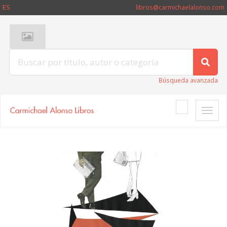
ES
libros@carmichaelalonso.com
Búsqueda avanzada
Toggle
naviga