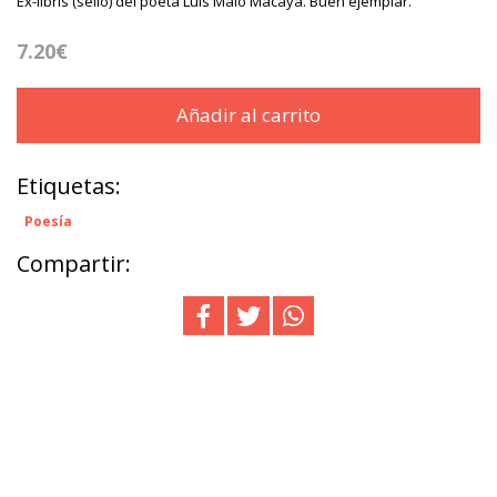
Ex-libris (sello) del poeta Luis Malo Macaya. Buen ejemplar.
7.20€
Añadir al carrito
Etiquetas:
Poesía
Compartir: