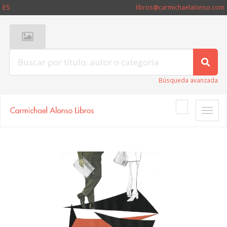
ES
libros@carmichaelalonso.com
Búsqueda avanzada
Toggle
naviga