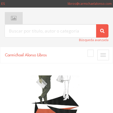
ES
libros@carmichaelalonso.com
Búsqueda avanzada
Toggle
naviga