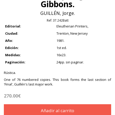
Gibbons.
GUILLÉN, Jorge.
Ref:
37.242Batt
Editorial:
Eleutherian Printers,
Ciudad:
Trenton, New Jersey
Año:
1981.
Edición:
1st ed.
Medidas:
16x23.
Paginación:
24pp. sin paginar.
Rústica.
One of 76 numbered copies. This book forms the last section of
'Final', Guillén's last major work.
270.00€
Añadir al carrito