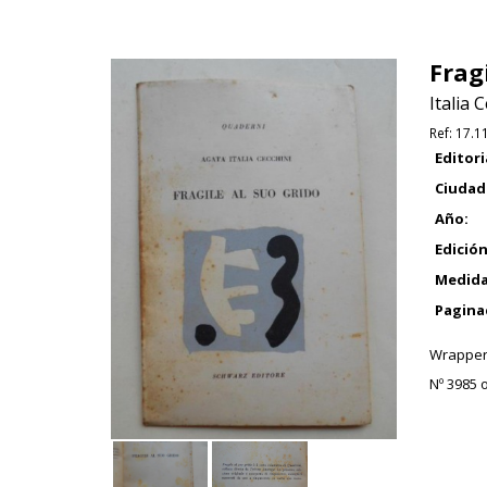
Fragi
Italia 
Ref:
17.1
Editori
Ciudad
Año:
Edición
Medida
Pagina
Wrapper
Nº 3985 