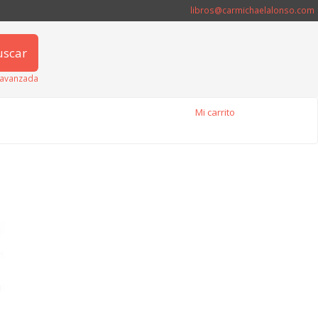
libros@carmichaelalonso.com
uscar
avanzada
Mi carrito