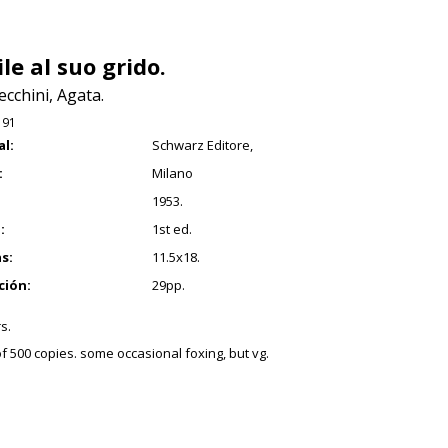
le al suo grido.
Cecchini, Agata.
191
al:
Schwarz Editore,
:
Milano
1953.
:
1st ed.
s:
11.5x18.
ción:
29pp.
s.
of 500 copies. some occasional foxing, but vg.