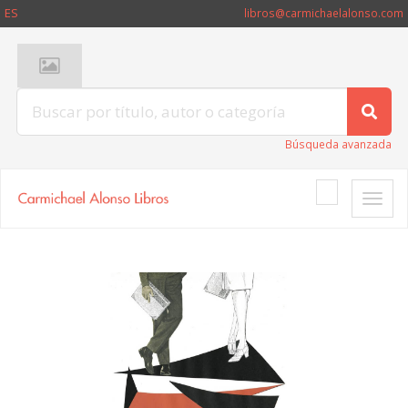
ES
libros@carmichaelalonso.com
Búsqueda avanzada
Toggle
naviga