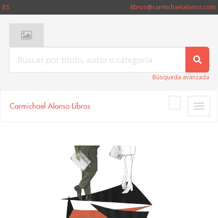
ES
libros@carmichaelalonso.com
Búsqueda avanzada
Toggle
naviga