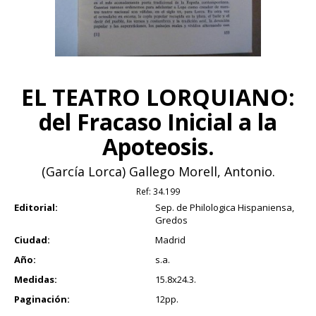
EL TEATRO LORQUIANO:
del Fracaso Inicial a la
Apoteosis.
(García Lorca) Gallego Morell, Antonio.
Ref:
34.199
Editorial:
Sep. de Philologica Hispaniensa,
Gredos
Ciudad:
Madrid
Año:
s.a.
Medidas:
15.8x24.3.
Paginación:
12pp.