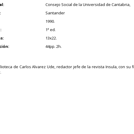
al:
Consejo Social de la Universidad de Cantabria,
:
Santander
1990.
:
1ª ed.
s:
13x22.
ción:
44pp. 2h.
blioteca de Carlos Alvarez Ude, redactor jefe de la revista Insula, con su 
.