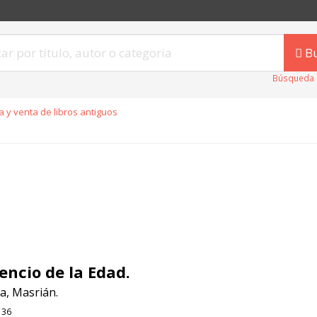
B
Búsqueda 
 y venta de libros antiguos
lencio de la Edad.
a, Masrián.
136