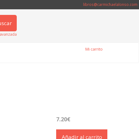
libros@carmichaelalonso.com
uscar
avanzada
Mi carrito
7.20€
Añadir al carrito