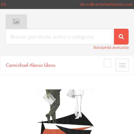
ES
libros@carmichaelalonso.com
Búsqueda avanzada
Toggle
naviga