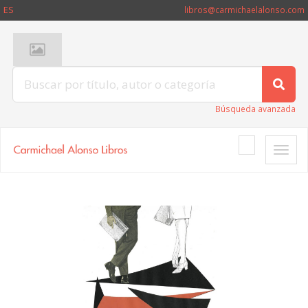
ES
libros@carmichaelalonso.com
Búsqueda avanzada
Toggle
naviga