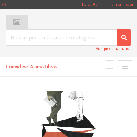
ES
libros@carmichaelalonso.com
Búsqueda avanzada
Toggle
naviga