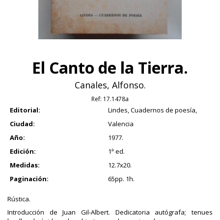
El Canto de la Tierra.
Canales, Alfonso.
Ref:
17.1478a
Editorial:
Lindes, Cuadernos de poesía,
Ciudad:
Valencia
Año:
1977.
Edición:
1ª ed.
Medidas:
12.7x20.
Paginación:
65pp. 1h.
Rústica.
Introducción de Juan Gil-Albert. Dedicatoria autógrafa; tenues