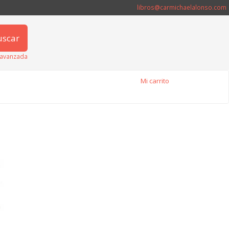
libros@carmichaelalonso.com
uscar
avanzada
Mi carrito