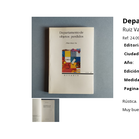
Depa
Ruiz Va,
Ref:
24.0
Editori
Ciudad
Año:
Edición
Medida
Pagina
Rústica.
Muy bue