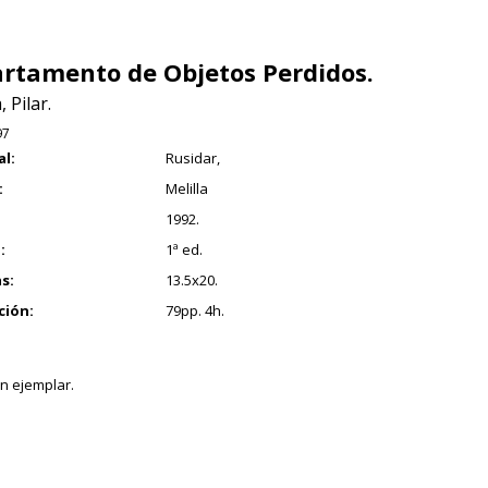
rtamento de Objetos Perdidos.
 Pilar.
97
al:
Rusidar,
:
Melilla
1992.
:
1ª ed.
s:
13.5x20.
ción:
79pp. 4h.
n ejemplar.