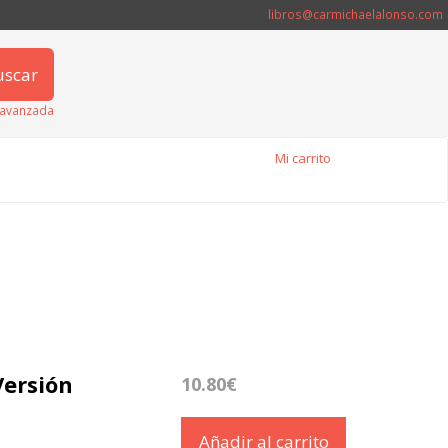
libros@carmichaelalonso.com
uscar
avanzada
Mi carrito
Versión
10.80€
Añadir al carrito