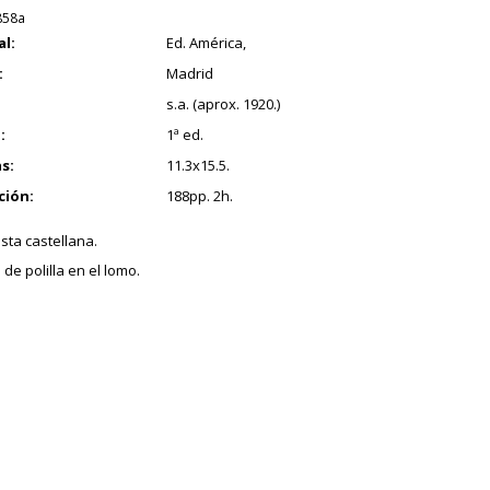
858a
al:
Ed. América,
:
Madrid
s.a. (aprox. 1920.)
:
1ª ed.
s:
11.3x15.5.
ción:
188pp. 2h.
sta castellana.
de polilla en el lomo.