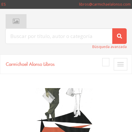
ES
libros@carmichaelalonso.com
Búsqueda avanzada
Toggle
naviga