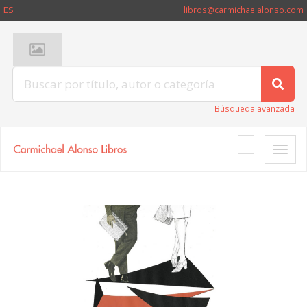
ES
libros@carmichaelalonso.com
Búsqueda avanzada
Toggle
naviga