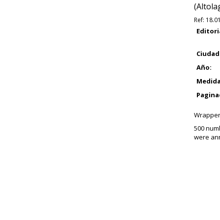
(Altola
Ref:
18.0
Editori
Ciudad
Año:
Medida
Pagina
Wrapper
500 numb
were ann