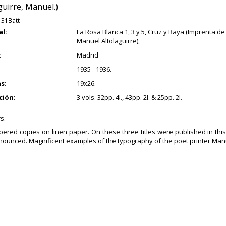
guirre, Manuel.)
131Batt
al:
La Rosa Blanca 1, 3 y 5, Cruz y Raya (Imprenta 
Manuel Altolaguirre),
:
Madrid
1935 - 1936.
s:
19x26.
ción:
3 vols. 32pp. 4l., 43pp. 2l. & 25pp. 2l.
s.
ered copies on linen paper. On these three titles were published in this c
ounced. Magnificent examples of the typography of the poet printer Manue