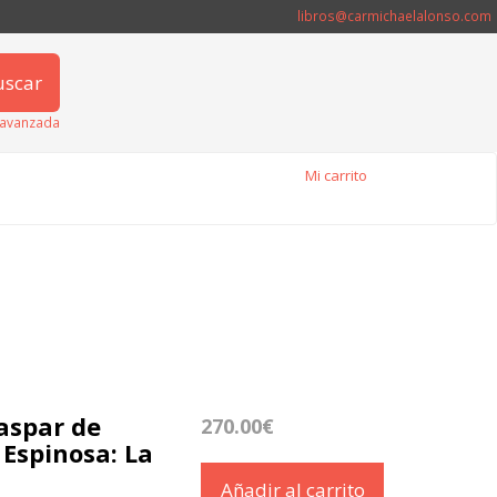
libros@carmichaelalonso.com
uscar
avanzada
Mi carrito
Gaspar de
270.00€
 Espinosa: La
Añadir al carrito