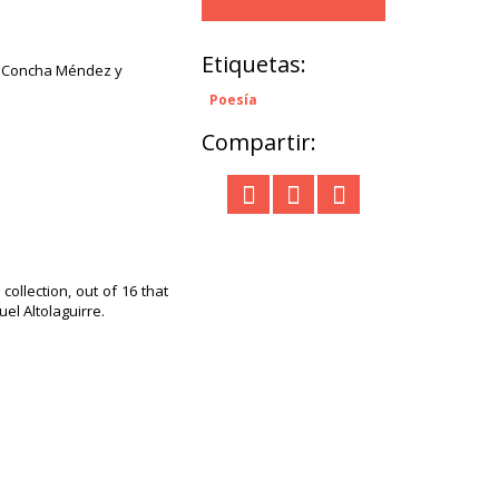
Etiquetas:
de Concha Méndez y
Poesía
Compartir:
ollection, out of 16 that
l Altolaguirre.