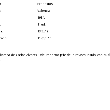
al:
Pre-textos,
:
Valencia
1984.
:
1ª ed.
s:
13.5x19.
ción:
117pp. 1h.
blioteca de Carlos Alvarez Ude, redactor jefe de la revista Insula, con su 
.