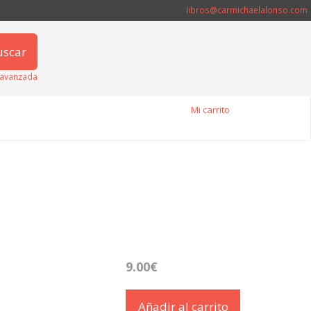
libros@carmichaelalonso.com
uscar
avanzada
Mi carrito
9.00€
Añadir al carrito